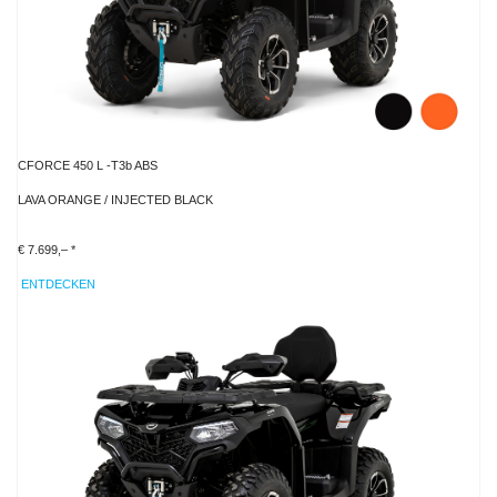
CFORCE 450 L -T3b ABS
LAVA ORANGE / INJECTED BLACK
€ 7.699,– *
ENTDECKEN