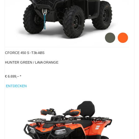
CFORCE 450 S -T3b ABS
HUNTER GREEN / LAVA ORANGE
€ 6.699,– *
ENTDECKEN