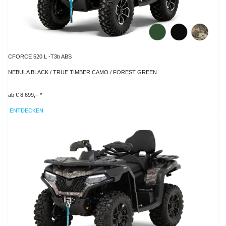
CFORCE 520 L -T3b ABS
NEBULA BLACK / TRUE TIMBER CAMO / FOREST GREEN
ab € 8.699,– *
ENTDECKEN