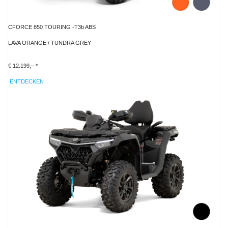
CFORCE 850 TOURING -T3b ABS
LAVA ORANGE / TUNDRA GREY
€ 12.199,– *
ENTDECKEN