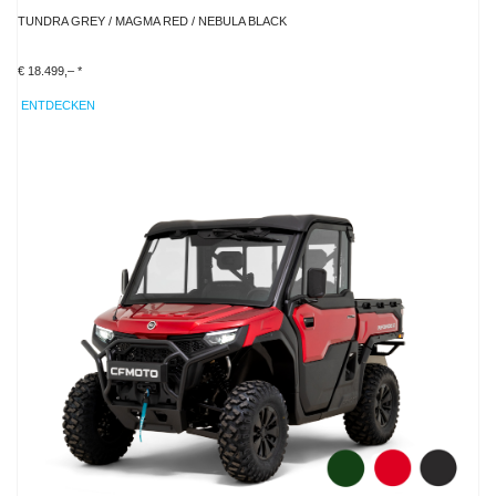
TUNDRA GREY / MAGMA RED / NEBULA BLACK
€ 18.499,– *
ENTDECKEN