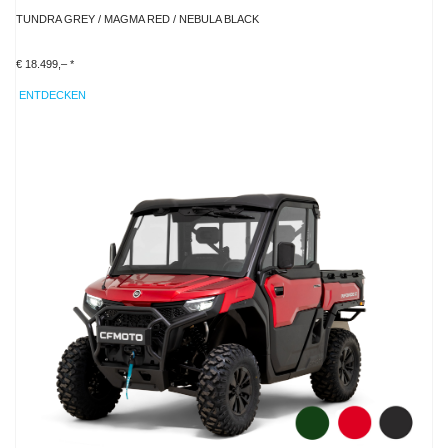
TUNDRA GREY / MAGMA RED / NEBULA BLACK
€ 18.499,– *
ENTDECKEN