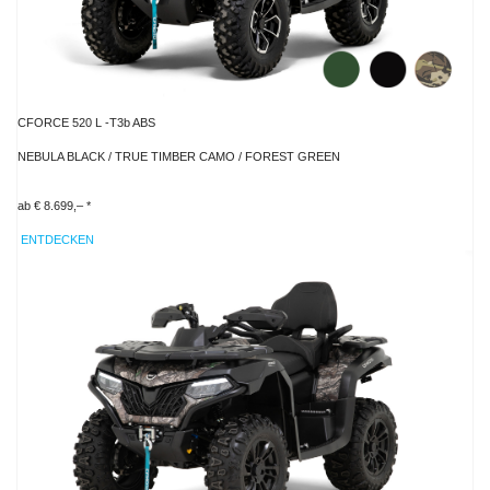
CFORCE 520 L -T3b ABS
NEBULA BLACK / TRUE TIMBER CAMO / FOREST GREEN
ab € 8.699,– *
ENTDECKEN