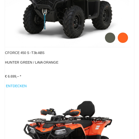
CFORCE 450 S -T3b ABS
HUNTER GREEN / LAVA ORANGE
€ 6.699,– *
ENTDECKEN