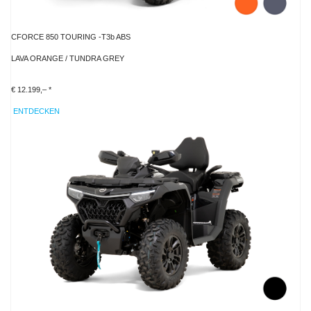
CFORCE 850 TOURING -T3b ABS
LAVA ORANGE / TUNDRA GREY
€ 12.199,– *
ENTDECKEN