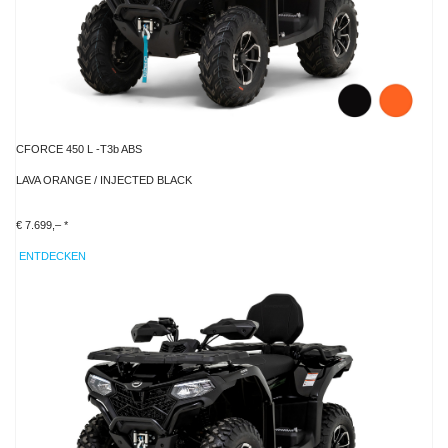
CFORCE 450 L -T3b ABS
LAVA ORANGE / INJECTED BLACK
€ 7.699,– *
ENTDECKEN